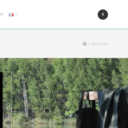
CT
S8302868