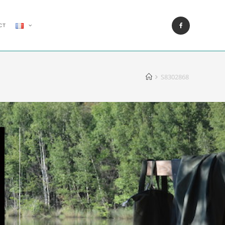
CT
S8302868