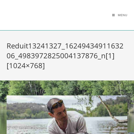
MENU
Reduit13241327_16249434911632
06_4983972825004137876_n[1]
[1024×768]