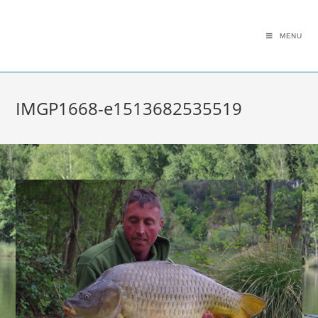
MENU
IMGP1668-e1513682535519