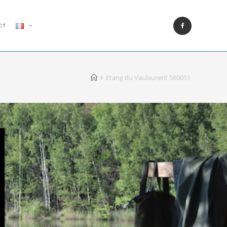
CT
Etang du Vaulaurent 560051