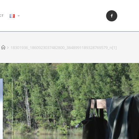
CT
18301936_1860923037482800_3848991189328769579_n[1]