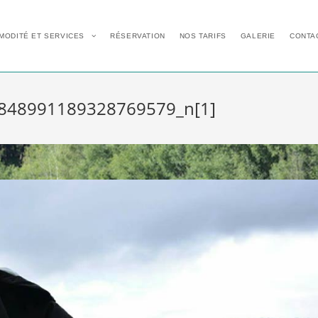
MODITÉ ET SERVICES
RÉSERVATION
NOS TARIFS
GALERIE
CONTA
848991189328769579_n[1]